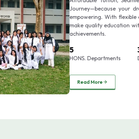
Affordable Tuition, Seaml
Journey—because your dre
empowering. With flexible
make quality education with
achievements.
5
HONS. Departments
Read More