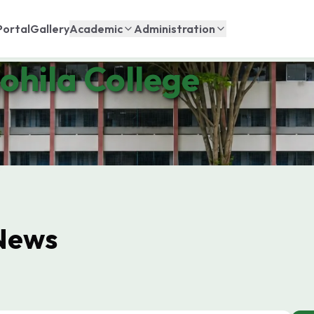
Portal
Gallery
Academic
Administration
ohila College
News