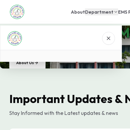
About
Department
EMS 
Manikganj Govt. M
Knowledge for enlightenment.
About Us
Important Updates & 
Stay Informed with the Latest updates & news