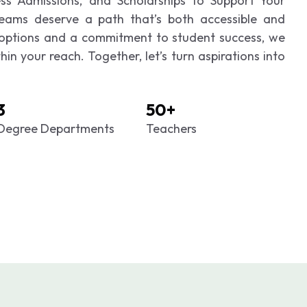
ess Admissions, and Scholarships to Support Your
ams deserve a path that’s both accessible and
 options and a commitment to student success, we
in your reach. Together, let’s turn aspirations into
3
50+
Degree Departments
Teachers